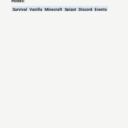
modes:
Survival
Vanilla
Minecraft
Spigot
Discord
Events
Plugins
Paper
Paper Spigot
EventOS
Espanol
1214server
No Chat Reports
Espaol
1214smp
SpigotMC
Spigot Server
What versions does the Erentia Minecraft -
Servidor survival en Español - Pequeña pero
amigable comunidad - Eventos semanales! -
1.21.4 - Premium server support?
Erentia Minecraft - Servidor survival en Español -
Pequeña pero amigable comunidad - Eventos semanales!
- 1.21.4 - Premium currently supports versions: Velocity
1.7.2-26.1.2