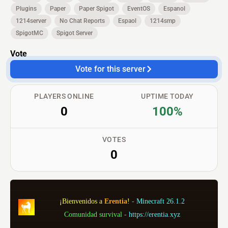
Plugins
Paper
Paper Spigot
EventOS
Espanol
1214server
No Chat Reports
Espaol
1214smp
SpigotMC
Spigot Server
Vote
Vote for this server
PLAYERS ONLINE
UPTIME TODAY
0
100%
VOTES
0
¡Bienvenidos a 
Erentia
! 
- 
Minecraft 26.1.2
Comunidad survival 
- 
https://erentia.xyz