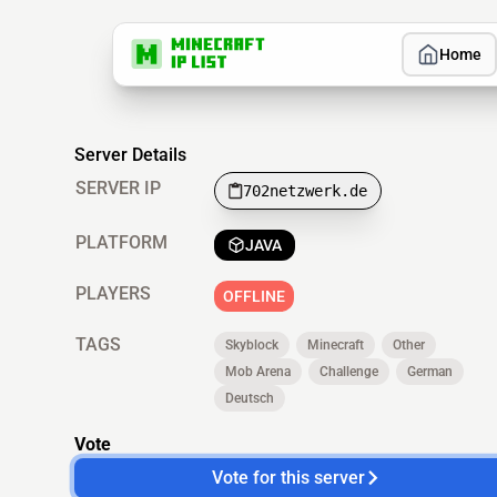
Home
Server Details
SERVER IP
702netzwerk.de
PLATFORM
JAVA
PLAYERS
OFFLINE
TAGS
Skyblock
Minecraft
Other
Mob Arena
Challenge
German
Deutsch
Vote
Vote for this server