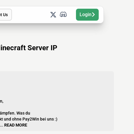
Login
t Us
necraft Server IP
n,
kämpfen. Was du
kt und ohne Pay2Win bei uns :)
..
READ MORE